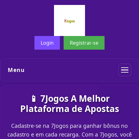
Login
Registrar-se
Menu
📱 7Jogos A Melhor
Plataforma de Apostas
Cadastre-se na 7Jogos para ganhar bônus no
cadastro e em cada recarga. Com a 7Jogos, você