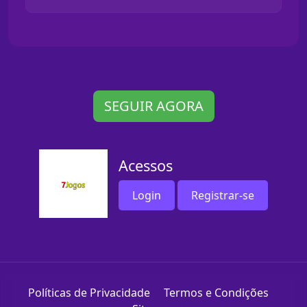
SEGUIR AGORA
Acessos
Login
Registrar-se
Políticas de Privacidade
Termos e Condições