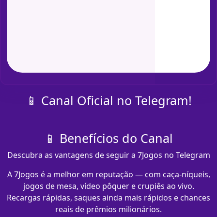
📱 Canal Oficial no Telegram!
📱 Benefícios do Canal
Descubra as vantagens de seguir a 7Jogos no Telegram
A 7Jogos é a melhor em reputação — com caça-níqueis,
jogos de mesa, vídeo pôquer e crupiês ao vivo.
Recargas rápidas, saques ainda mais rápidos e chances
reais de prêmios milionários.