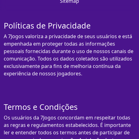
Sitemap
Políticas de Privacidade
A 7Jogos valoriza a privacidade de seus usuários e está
empenhada em proteger todas as informações
pessoais fornecidas durante o uso de nossos canais de
comunicação. Todos os dados coletados são utilizados
exclusivamente para fins de melhoria contínua da
experiência de nossos jogadores.
Termos e Condições
Os usuários da 7Jogos concordam em respeitar todas
as regras e regulamentos estabelecidos. É importante
ler e entender todos os termos antes de participar de