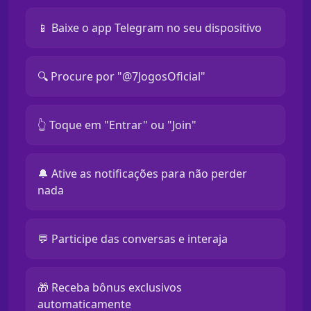
📱 Baixe o app Telegram no seu dispositivo
🔍 Procure por "@7JogosOficial"
👆 Toque em "Entrar" ou "Join"
🔔 Ative as notificações para não perder
nada
💬 Participe das conversas e interaja
🎁 Receba bônus exclusivos
automaticamente