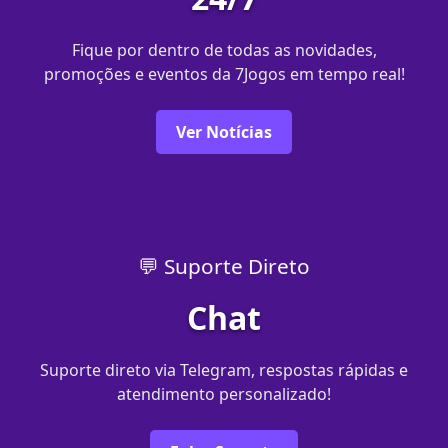
Fique por dentro de todas as novidades,
promoções e eventos da 7Jogos em tempo real!
Ver Notícias
💬 Suporte Direto
Chat
Suporte direto via Telegram, respostas rápidas e
atendimento personalizado!